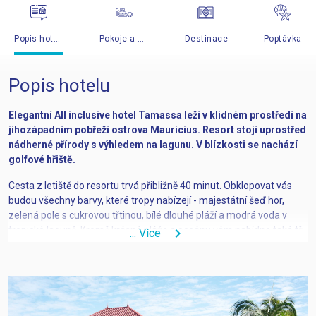
Popis hotelu
Pokoje a ceny
Destinace
Poptávka
Popis hotelu
Elegantní All inclusive hotel Tamassa leží v klidném prostředí na
jihozápadním pobřeží ostrova Mauricius. Resort stojí uprostřed
nádherné přírody s výhledem na lagunu. V blízkosti se nachází
golfové hřiště.
Cesta z letiště do resortu trvá přibližně 40 minut. Obklopovat vás
budou všechny barvy, které tropy nabízejí - majestátní šeď hor,
zelená pole s cukrovou třtinou, bílé dlouhé pláží a modrá voda v
tropické laguně. Kromě krásné pláže a oceánu vám nabídne také tři
chevron_right
... Více
bazény a luxusní lázně se suchou i mokrou saunou. Láká Vás prožít
dovolenou na golfovém hřišti nebo spíše byste dali přednost lekcím
potápění s možností složení zkoušky PADI? Tamassa splní všechny
vaše sny. Zkusit můžete také výlety jako rybaření v hlubokém moři
nebo vyjížďky lodí se skleněným dnem. Ti, co chtějí prozkoumat