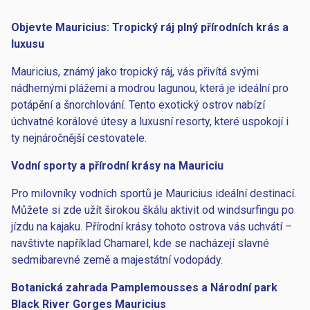
Objevte Mauricius: Tropický ráj plný přírodních krás a
luxusu
Mauricius, známý jako tropický ráj, vás přivítá svými
nádhernými plážemi a modrou lagunou, která je ideální pro
potápění a šnorchlování. Tento exotický ostrov nabízí
úchvatné korálové útesy a luxusní resorty, které uspokojí i
ty nejnáročnější cestovatele.
Vodní sporty a přírodní krásy na Mauriciu
Pro milovníky vodních sportů je Mauricius ideální destinací.
Můžete si zde užít širokou škálu aktivit od windsurfingu po
jízdu na kajaku. Přírodní krásy tohoto ostrova vás uchvátí –
navštivte například Chamarel, kde se nacházejí slavné
sedmibarevné země a majestátní vodopády.
Botanická zahrada Pamplemousses a Národní park
Black River Gorges Mauricius