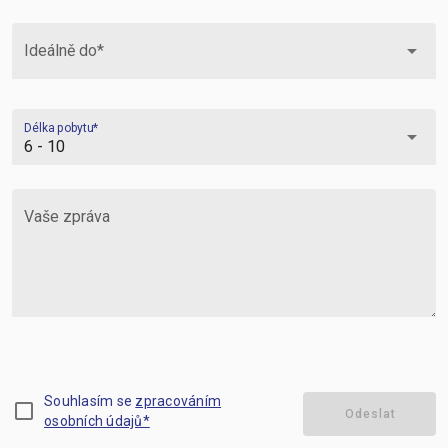
arrow_drop_down
Ideálně do*
Délka pobytu*
arrow_drop_down
Vaše zpráva
Souhlasím se
zpracováním
check_box_outline_blank
Odeslat
osobních údajů*