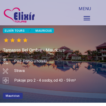
MENU
menu
/
ELIXÍR TOURS
MAURICIUS
star
star
star
star
star_border
Tamassa Bel Ombre - Mauricius
Pláž: Přímo u hotelu
Strava:
Pokoje: pro 2 - 4 osoby, od 43 - 59 m²
Mauricius