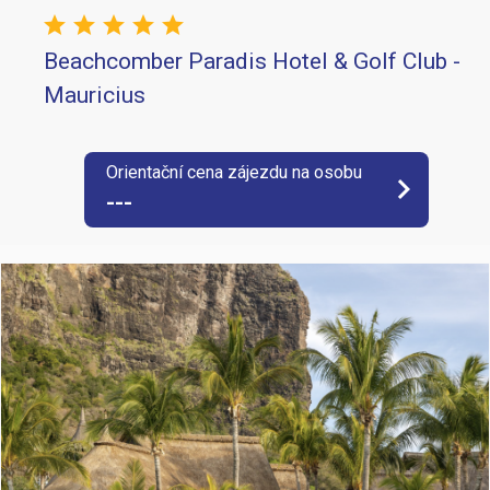
star
star
star
star
star
Beachcomber Paradis Hotel & Golf Club -
Mauricius
Orientační cena zájezdu na osobu
keyboard_arrow_right
---