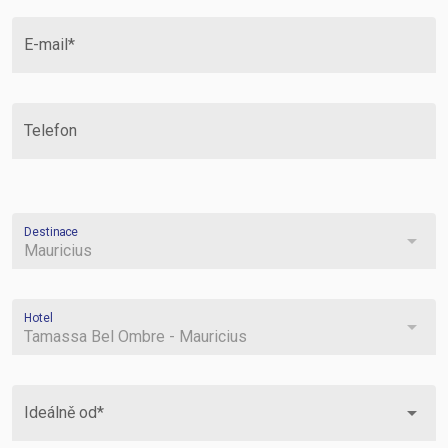
E-mail*
Telefon
Destinace
arrow_drop_down
Mauricius
Hotel
arrow_drop_down
Tamassa Bel Ombre - Mauricius
arrow_drop_down
Ideálně od*