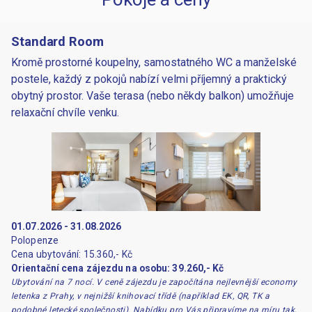
Autentické nákupy ve Flacqu: autobusová zastávka přímo před
hotelem umožňuje snadný a rychlý přesun do městečka Centre de
Standard Room
Flacq, kde můžete navštívit tradiční mauricijský trh.
Kromě prostorné koupelny, samostatného WC a manželské
Zázemí pro rodiny: kombinace plážového dětského klubu Ayo le
postele, každý z pokojů nabízí velmi příjemný a praktický
Dodo, přizpůsobených rodinných pokojů a pestrých aktivit zaručuje
obytný prostor. Vaše terasa (nebo někdy balkon) umožňuje
zábavu pro děti a klid pro rodiče.
relaxační chvíle venku.
Pohostinnost Family Members: usměvavý, ochotný a osobní přístup
personálu vytváří rodinnou atmosféru, která promění každý pobyt v
nezapomenutelný zážitek.
01.07.2026 - 31.08.2026
Polopenze
Cena ubytování: 15.360,- Kč
Orientační cena zájezdu na osobu: 39.260,- Kč
Ubytování na 7 nocí. V ceně zájezdu je započítána nejlevnější economy
letenka z Prahy, v nejnižší knihovací třídě (například EK, QR, TK a
podobné letecké společnosti). Nabídku pro Vás připravíme na míru tak,