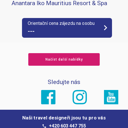
Anantara Iko Mauritius Resort & Spa
Orientační cena zájezdu na osobu
keyboard_arrow_right
---
Načíst další nabídky
Sledujte nás
Naši travel designeři jsou tu pro vás
+420 603 447 755
phone