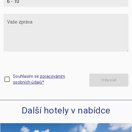
Vaše zpráva
Souhlasím se
zpracováním
check_box_outline_blank
Odeslat
osobních údajů*
Další hotely v nabídce