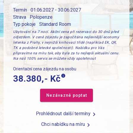
Termín
01.06.2027 - 30.06.2027
Strava
Polopenze
Typ pokoje
Standard Room
Ubytování na 7 nocí. Akční cena při rezervaci do 30 dnů před
odjezdem. V ceně zájezdu je započítána nejlevnější economy
letenka z Prahy, v nejnižší knihovací třídě (například EK, QR,
TK a podobné letecké společnosti). Nabídku pro Vás
připravíme na míru tak, aby byla za tu nejlepší aktuální cenu.
Na náš 100% servis se můžete vždy spolehnout
Orientační cena zájezdu na osobu
info
38.380,- Kč
Nezávazně poptat
Prohlédnout další termíny
chevron_right
Chci nabídku na míru
chevron_right