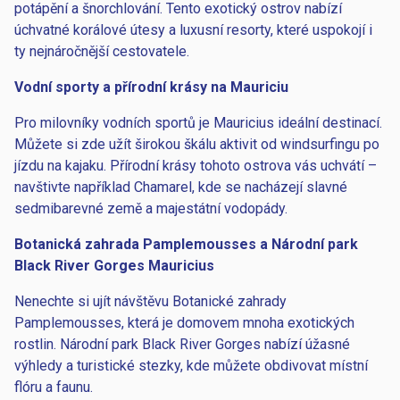
potápění a šnorchlování. Tento exotický ostrov nabízí
úchvatné korálové útesy a luxusní resorty, které uspokojí i
ty nejnáročnější cestovatele.
Vodní sporty a přírodní krásy na Mauriciu
Pro milovníky vodních sportů je Mauricius ideální destinací.
Můžete si zde užít širokou škálu aktivit od windsurfingu po
jízdu na kajaku. Přírodní krásy tohoto ostrova vás uchvátí –
navštivte například Chamarel, kde se nacházejí slavné
sedmibarevné země a majestátní vodopády.
Botanická zahrada Pamplemousses a Národní park
Black River Gorges Mauricius
Nenechte si ujít návštěvu Botanické zahrady
Pamplemousses, která je domovem mnoha exotických
rostlin. Národní park Black River Gorges nabízí úžasné
výhledy a turistické stezky, kde můžete obdivovat místní
flóru a faunu.