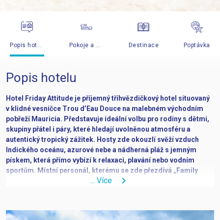
Popis hotelu
Pokoje a ceny
Destinace
Poptávka
Popis hotelu
Hotel Friday Attitude
je příjemný tříhvězdičkový hotel situovaný
v klidné vesničce Trou d’Eau Douce na malebném východním
pobřeží Mauricia. Představuje ideální volbu pro rodiny s dětmi,
skupiny přátel i páry, které hledají uvolněnou atmosféru a
autentický tropický zážitek. Hosty zde okouzlí svěží vzduch
Indického oceánu, azurové nebe a nádherná pláž s jemným
pískem, která přímo vybízí k relaxaci, plavání nebo vodním
sportům. Místní personál, kterému se zde přezdívá „Family
chevron_right
... Více
Members“, je vyhlášený svou srdečností a pohostinností, díky
čemuž prožijete bezstarostnou dovolenou plnou pohody.
Rodiny s dětmi ocení dětský klub Ayo le Dodo umístěný přímo na
pláži, který pro nejmenší hosty organizuje pestrý program. Pokud