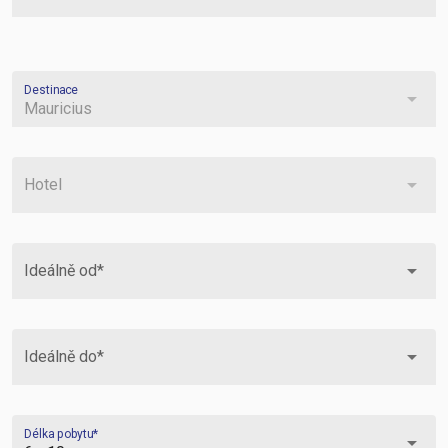
Destinace
arrow_drop_down
Mauricius
arrow_drop_down
Hotel
arrow_drop_down
Ideálně od*
arrow_drop_down
Ideálně do*
Délka pobytu*
arrow_drop_down