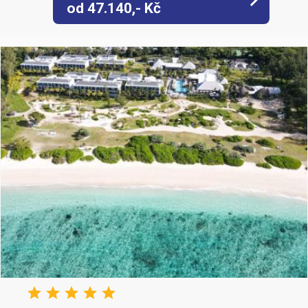
keyboard_arrow_right
od 47.140,- Kč
star
star
star
star
star