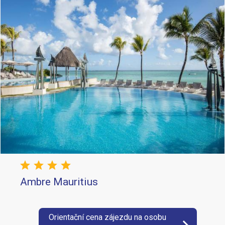
star
star
star
star
star_border
Ambre Mauritius
Orientační cena zájezdu na osobu