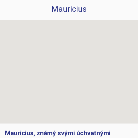
Mauricius
Mauricius, známý svými úchvatnými