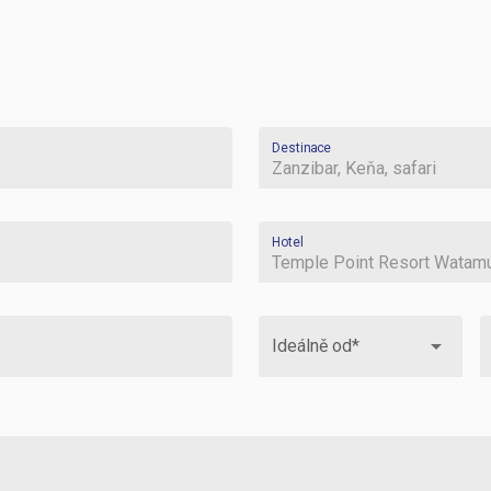
Destinace
Zanzibar, Keňa, safari
Hotel
Temple Point Resort Watam
arrow_drop_down
Ideálně od*