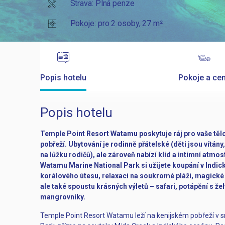
Strava: Plná penze
Pokoje: pro 2 osoby, 27 m²
Popis hotelu
Pokoje a ce
Popis hotelu
Temple Point Resort Watamu poskytuje ráj pro vaše tělo 
pobřeží. Ubytování je rodinně přátelské (děti jsou vítány
na lůžku rodičů), ale zároveň nabízí klid a intimní atmosf
Watamu Marine National Park si užijete koupání v Indi
korálového útesu, relaxaci na soukromé pláži, magické
ale také spoustu krásných výletů – safari, potápění s ž
mangrovníky.
Temple Point Resort Watamu leží na kenijském pobřeží v 