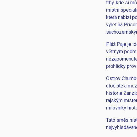
trhy, kde si m
místní special
která nabízí p
výlet na Priso
suchozemským
Pláž Paje je i
větrným podmín
nezapomenutel
prohlídky pro
Ostrov Chumbe
útočiště a mož
historie Zanzi
rajským místem
milovníky histo
Tato směs histo
nejvyhledávaněj