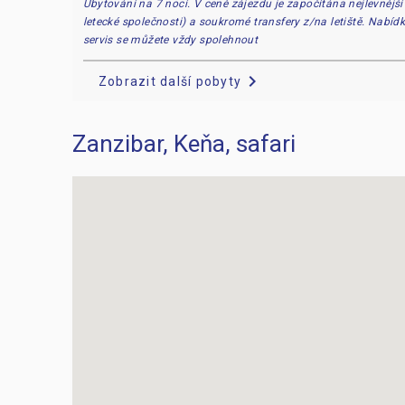
Ubytování na 7 nocí. V ceně zájezdu je započítána nejlevnější
letecké společnosti) a soukromé transfery z/na letiště. Nabíd
servis se můžete vždy spolehnout
chevron_right
Zobrazit další pobyty
Zanzibar, Keňa, safari