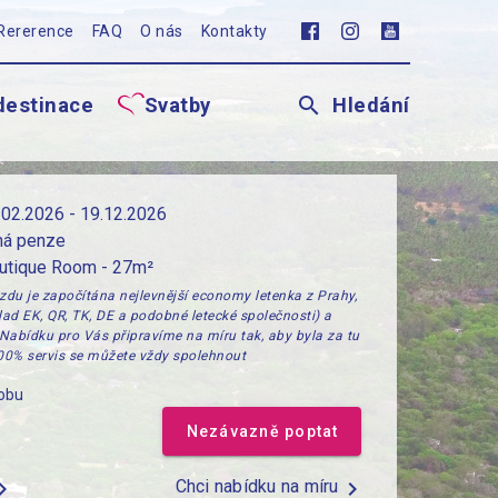
Rererence
FAQ
O nás
Kontakty
search
destinace
Svatby
Hledání
.02.2026 - 19.12.2026
ná penze
utique Room - 27m²
zdu je započítána nejlevnější economy letenka z Prahy,
klad EK, QR, TK, DE a podobné letecké společnosti) a
 Nabídku pro Vás připravíme na míru tak, aby byla za tu
100% servis se můžete vždy spolehnout
sobu
Nezávazně poptat
on_right
Chci nabídku na míru
chevron_right