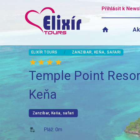
Přihlásit k News
home
Ak
/
ELIXÍR TOURS
ZANZIBAR, KEŇA, SAFARI
star
star
star
star
star_border
Temple Point Reso
Keňa
Zanzibar, Keňa, safari
Pláž: 0m