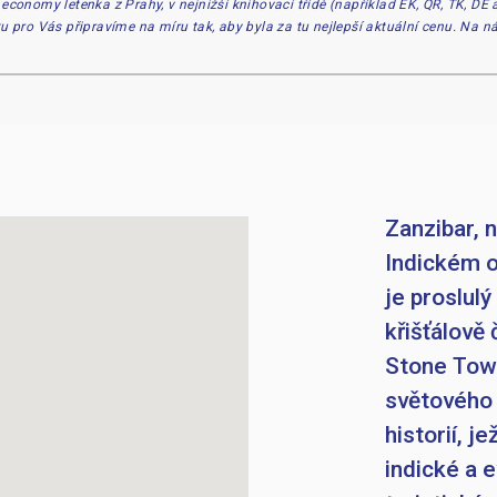
 economy letenka z Prahy, v nejnižší knihovací třídě (například EK, QR, TK, DE
ku pro Vás připravíme na míru tak, aby byla za tu nejlepší aktuální cenu. Na 
Zanzibar, n
Indickém o
je proslul
křišťálově
Stone Tow
světového 
historií, j
indické a 