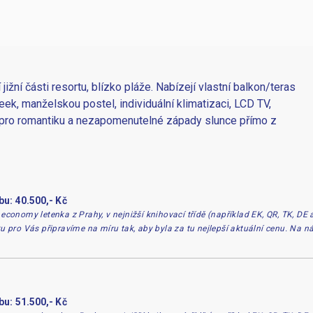
ižní části resortu, blízko pláže. Nabízejí vlastní balkon/teras
k, manželskou postel, individuální klimatizaci, LCD TV,
ní pro romantiku a nezapomenutelné západy slunce přímo z
bu: 40.500,- Kč
 economy letenka z Prahy, v nejnižší knihovací třídě (například EK, QR, TK, DE
ku pro Vás připravíme na míru tak, aby byla za tu nejlepší aktuální cenu. Na 
bu: 51.500,- Kč