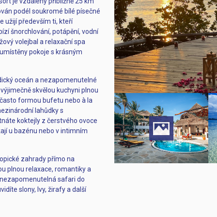
ort je vzdálený přibližně 25 km
tuován podél soukromé bílé písečné
užijí především ti, kteří
bízí šnorchlování, potápění, vodní
ážový volejbal a relaxační spa
 umístěny pokoje s krásným
Indický oceán a nezapomenutelné
 výjimečně skvělou kuchyni plnou
, často formou bufetu nebo à la
mezinárodní lahůdky s
náte koktejly z čerstvého ovoce
ají u bazénu nebo v intimním
ropické zahrady přímo na
ou plnou relaxace, romantiky a
o nezapomenutelná safari do
te slony, lvy, žirafy a další