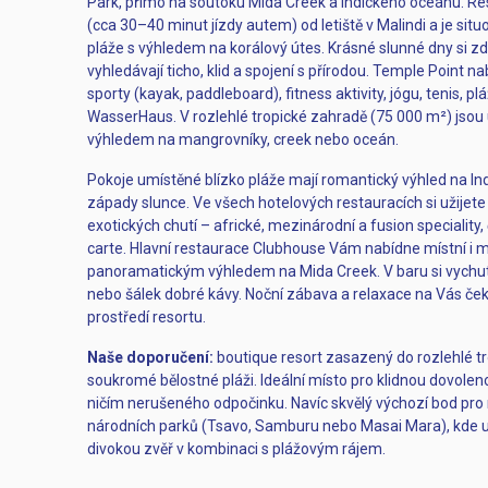
Park, přímo na soutoku Mida Creek a Indického oceánu. Res
(cca 30–40 minut jízdy autem) od letiště v Malindi a je si
pláže s výhledem na korálový útes. Krásné slunné dny si zde 
vyhledávají ticho, klid a spojení s přírodou. Temple Point na
sporty (kayak, paddleboard), fitness aktivity, jógu, tenis, pl
WasserHaus. V rozlehlé tropické zahradě (75 000 m²) jsou
výhledem na mangrovníky, creek nebo oceán.
Pokoje umístěné blízko pláže mají romantický výhled na 
západy slunce. Ve všech hotelových restauracích si užijete
exotických chutí – africké, mezinárodní a fusion speciality
carte. Hlavní restaurace Clubhouse Vám nabídne místní i 
panoramatickým výhledem na Mida Creek. V baru si vychut
nebo šálek dobré kávy. Noční zábava a relaxace na Vás ček
prostředí resortu.
Naše doporučení:
boutique resort zasazený do rozlehlé t
soukromé bělostné pláži. Ideální místo pro klidnou dovolen
ničím nerušeného odpočinku. Navíc skvělý výchozí bod pr
národních parků (Tsavo, Samburu nebo Masai Mara), kde uvidí
divokou zvěř v kombinaci s plážovým rájem.