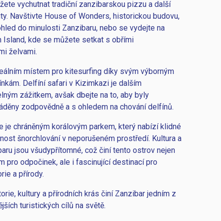
ůžete vychutnat tradiční zanzibarskou pizzu a další
ity. Navštivte House of Wonders, historickou budovu,
ohled do minulosti Zanzibaru, nebo se vydejte na
n Island, kde se můžete setkat s obřími
i želvami.
deálním místem pro kitesurfing díky svým výborným
kám. Delfíní safari v Kizimkazi je dalším
ným zážitkem, avšak dbejte na to, aby byly
váděny zodpovědně a s ohledem na chování delfínů.
 je chráněným korálovým parkem, který nabízí klidné
nost šnorchlování v neporušeném prostředí. Kultura a
baru jsou všudypřítomné, což činí tento ostrov nejen
 pro odpočinek, ale i fascinující destinací pro
rie a přírody.
rie, kultury a přírodních krás činí Zanzibar jedním z
ších turistických cílů na světě.