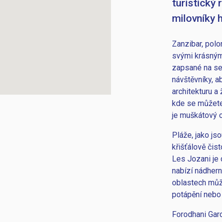
turistický r
milovníky h
Zanzibar, polo
svými krásným
zapsané na se
návštěvníky, a
architekturu a
kde se můžete 
je muškátový o
Pláže, jako js
křišťálově čist
Les Jozani je
nabízí nádhern
oblastech můž
potápění nebo 
Forodhani Gar