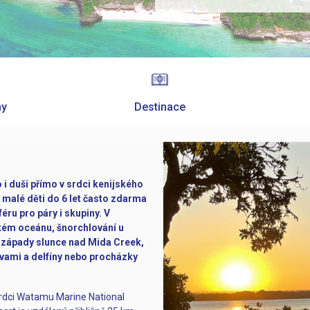
ny
Destinace
i duši přímo v srdci kenijského
, malé děti do 6 let často zdarma
éru pro páry i skupiny. V
ckém oceánu, šnorchlování u
 západy slunce nad Mida Creek,
elvami a delfíny nebo procházky
srdci Watamu Marine National