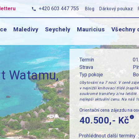
letteru
+420 603 447 755
Blog
Dárkový poukaz
phone
ce
Maledivy
Seychely
Mauricius
Všechny 
Termín
01
Strava
Pl
rt Watamu,
Typ pokoje
Bo
Ubytování na 7 nocí. V ceně záje
v nejnižší knihovací třídě (napří
soukromé transfery z/na letiště.
nejlepší aktuální cenu. Na náš 
Orientační cena zájezdu na o
info
40.500,- Kč
Prohlédnout další termíny
chevr