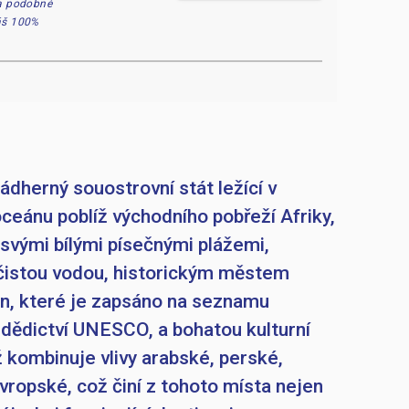
 a podobné
náš 100%
ádherný souostrovní stát ležící v
ceánu poblíž východního pobřeží Afriky,
ý svými bílými písečnými plážemi,
 čistou vodou, historickým městem
n, které je zapsáno na seznamu
dědictví UNESCO, a bohatou kulturní
ež kombinuje vlivy arabské, perské,
evropské, což činí z tohoto místa nejen